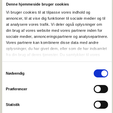
Denne hjemmeside bruger cookies
Vi bruger cookies til at tilpasse vores indhold og
annoncer, til at vise dig funktioner til sociale medier og til
at analysere vores trafik. Vi deler også oplysninger om
din brug af vores website med vores partnere inden for
Vælg underkategori
sociale medier, annonceringspartnere og analysepartnere.
Hadsten (Hadsten/Hadbjerg/Voldum/Laurbjerg)
Vores partnere kan kombinere disse data med andre
Hinnerup (Hinnerup/Søften/Korsholm)
oplysninger, du har givet dem, eller som de har indsamlet
Hammel (Hammel/Thorsø)
fra din brug af deres tjenester. Du samtykker til vores
cookies, hvis du fortsætter med at anvende vores
Ulstrup
hjemmeside.
Samtykkevalg
Interesseret i alle byer
Nødvendig
Præferencer
TILMELD
Statistik