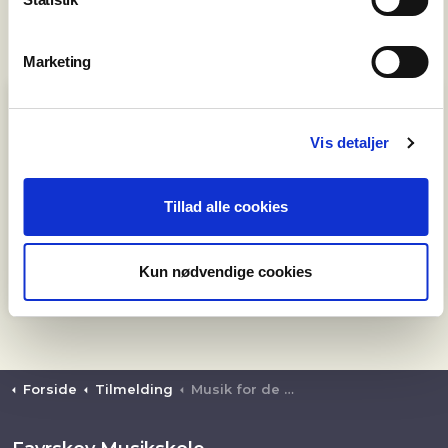
Marketing
Priser sæson 2026/2027
Vis detaljer
Babyrytmik 6
396 kr.
undervisningsgange
Tillad alle cookies
Prisen er for hele forløbet. Det er ikke muligt med
Kun nødvendige cookies
prøvegange.
Forside
Tilmelding
Musik for de yngste