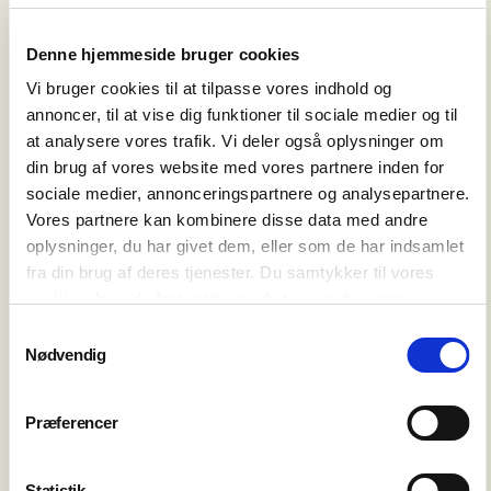
Alle byer er mulige. Kontakt os gerne, hvis I har et
ønske om at vi opretter et nyt hold
Denne hjemmeside bruger cookies
Hinnerup i kulturhuset, tirsdage kl. 12.00-12.45 (fra
Vi bruger cookies til at tilpasse vores indhold og
uge 35) ved Johanna Steffens
annoncer, til at vise dig funktioner til sociale medier og til
at analysere vores trafik. Vi deler også oplysninger om
din brug af vores website med vores partnere inden for
TILMELD
sociale medier, annonceringspartnere og analysepartnere.
Vores partnere kan kombinere disse data med andre
oplysninger, du har givet dem, eller som de har indsamlet
fra din brug af deres tjenester. Du samtykker til vores
cookies, hvis du fortsætter med at anvende vores
hjemmeside.
Samtykkevalg
Nødvendig
Præferencer
Statistik