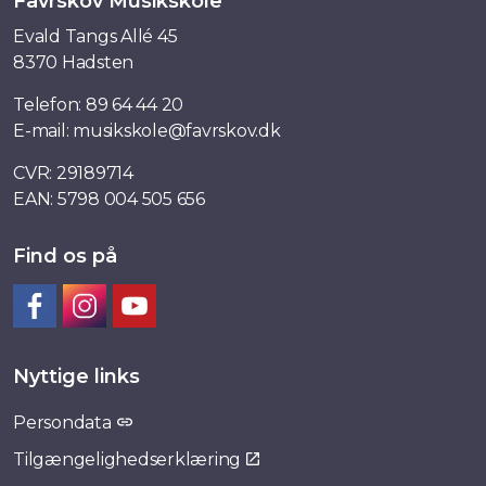
Favrskov Musikskole
Evald Tangs Allé 45
8370 Hadsten
Telefon:
89 64 44 20
E-mail:
musikskole@favrskov.dk
CVR: 29189714
EAN: 5798 004 505 656
Find os på
Facebook
Instagram
YouTube
Nyttige links
Persondata
Tilgængelighedserklæring