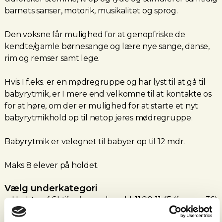
barnets sanser, motorik, musikalitet og sprog.
Den voksne får mulighed for at genopfriske de
kendte/gamle børnesange og lære nye sange, danse,
rim og remser samt lege.
Hvis I f.eks. er en mødregruppe og har lyst til at gå til
babyrytmik, er I mere end velkomne til at kontakte os
for at høre, om der er mulighed for at starte et nyt
babyrytmikhold op til netop jeres mødregruppe.
Babyrytmik er velegnet til babyer op til 12 mdr.
Maks 8 elever på holdet.
Vælg underkategori
Hadsten (i Sløjfen), mandage kl. 11.00-11.45 (fra uge 36)
ved Margit Vestbo. 1 plads tilbage.