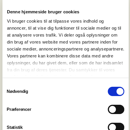
TILMELD
Denne hjemmeside bruger cookies
Vi bruger cookies til at tilpasse vores indhold og
annoncer, til at vise dig funktioner til sociale medier og til
at analysere vores trafik. Vi deler også oplysninger om
din brug af vores website med vores partnere inden for
sociale medier, annonceringspartnere og analysepartnere.
Vores partnere kan kombinere disse data med andre
oplysninger, du har givet dem, eller som de har indsamlet
fra din brug af deres tjenester. Du samtykker til vores
cookies, hvis du fortsætter med at anvende vores
hjemmeside.
Samtykkevalg
Nødvendig
Præferencer
Priser sæson
2026/2027
Statistik