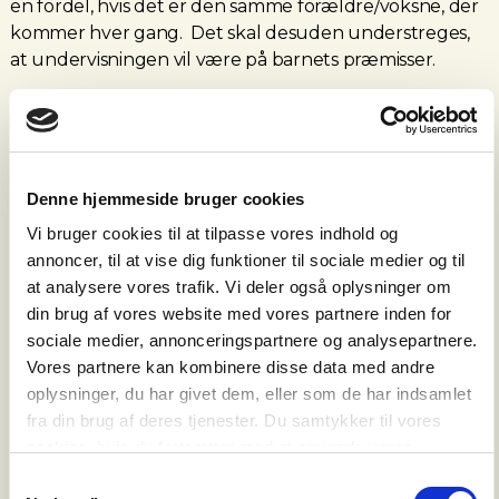
en fordel, hvis det er den samme forældre/voksne, der
kommer hver gang. Det skal desuden understreges,
at undervisningen vil være på barnets præmisser.
Denne hjemmeside bruger cookies
Vi bruger cookies til at tilpasse vores indhold og
annoncer, til at vise dig funktioner til sociale medier og til
Vælg underkategori
at analysere vores trafik. Vi deler også oplysninger om
Musik sammen med mor, far eller anden voksen.
din brug af vores website med vores partnere inden for
Muligt i hele kommunen, hvor vi allerede underviser.
sociale medier, annonceringspartnere og analysepartnere.
Vores partnere kan kombinere disse data med andre
oplysninger, du har givet dem, eller som de har indsamlet
fra din brug af deres tjenester. Du samtykker til vores
TILMELD
cookies, hvis du fortsætter med at anvende vores
hjemmeside.
Samtykkevalg