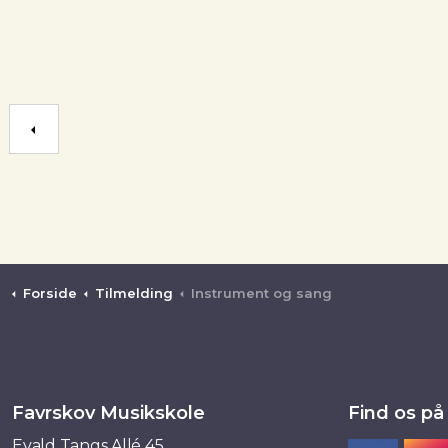
Forside
Tilmelding
Instrument og sang
Favrskov Musikskole
Find os på
Evald Tangs Allé 45