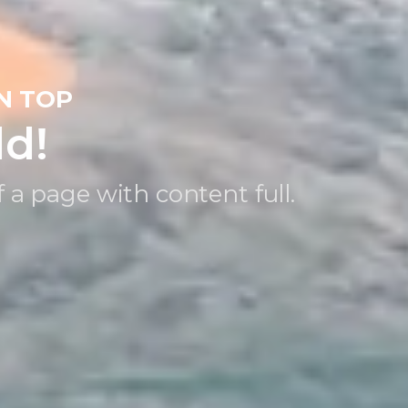
N TOP
ld!
 a page with content full.