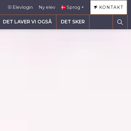
Elevlogin
Ny elev
Sprog
KONTAKT
DET LAVER VI OGSÅ
DET SKER