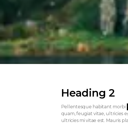
Heading 2
Pellentesque habitant morbi
quam, feugiat vitae, ultricies
ultricies mi vitae est. Mauris pl