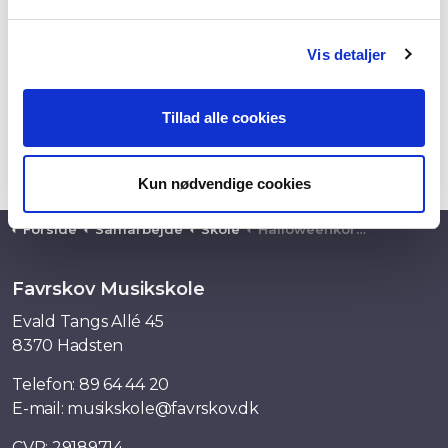
forståelse for vigtigheden af at samarbejde i
en
gruppe for at nå et fælles mål.
Vis detaljer
Forløbet skal desuden give
e
leverne en
grundlæggende viden om kroppen, stemmen samt
en begyndende
forståelse af korsang.
Tillad alle cookies
Kun nødvendige cookies
Forside
Samarbejde
Skole
Halloweenkor for 3. og 4. klasse
Favrskov Musikskole
Evald Tangs Allé 45
8370 Hadsten
Telefon:
89 64 44 20
E-mail:
musikskole@favrskov.dk
CVR: 29189714