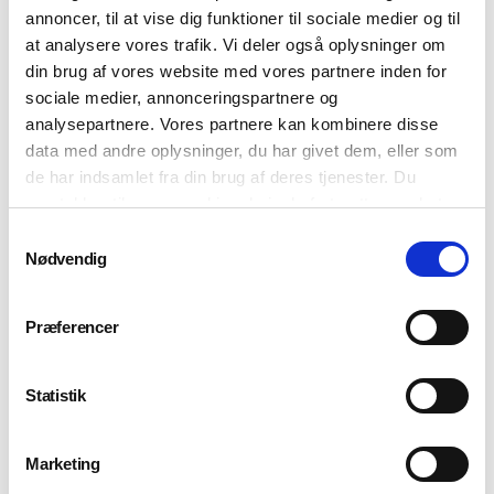
eleverne øver numrene med
musikskolens
annoncer, til at vise dig funktioner til sociale medier og til
lærerband. Efterfølgende er der koncert for elever og
at analysere vores trafik. Vi deler også oplysninger om
lærere fra
skoler og/eller daginstitutioner i området.
din brug af vores website med vores partnere inden for
sociale medier, annonceringspartnere og
Om aftenen holdes der koncert for elevernes familier.​
analysepartnere. Vores partnere kan kombinere disse
data med andre oplysninger, du har givet dem, eller som
de har indsamlet fra din brug af deres tjenester. Du
Forberedelse
samtykker til vores cookies, hvis du fortsætter med at
Inden forløbet starter mødes musiklærerne fra
anvende vores hjemmeside.
Samtykkevalg
skolerne med en
korlærer fra Musikskolen,
Nødvendig
der gennemgår sange, korstemmer
samt evt. fagter.
Eleverne arbejder med sangene i 6-8
Præferencer
uger.
Statistik
Formål
Marketing
At skabe
fællesskab på tværs af skoler og at skabe