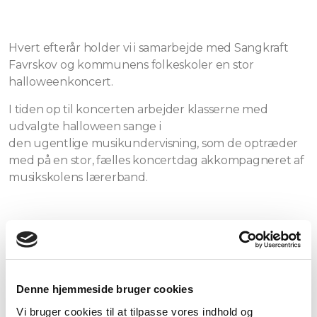
Hvert efterår holder vi i samarbejde med Sangkraft
Favrskov og kommunens folkeskoler en stor
halloweenkoncert.
I tiden op til koncerten arbejder klasserne med
udvalgte halloween sange i
den
ugentlige musikundervisning, som de optræder
med på en stor, fælles koncertdag
akkompagneret af
musikskolens lærerband.
Fælles kor-
øvedag
Alle klasser mødes til en fælles
øvedag
dagen før
koncerten.
Denne hjemmeside bruger cookies
På koncertdagen afholdes generalprøve hvor
Vi bruger cookies til at tilpasse vores indhold og