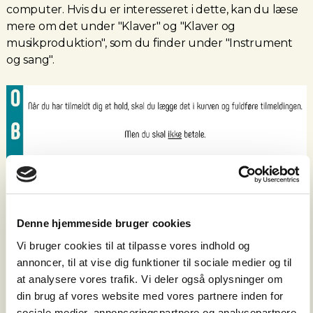
computer. Hvis du er interesseret i dette, kan du læse
mere om det under "Klaver" og "Klaver og
musikproduktion", som du finder under "Instrument
og sang".
Vælg underkategori
Hadsten (Hadsten/Hadbjerg/Voldum/Laurbjerg)
Denne hjemmeside bruger cookies
Hinnerup (Hinnerup/Søften/Korsholm)
Vi bruger cookies til at tilpasse vores indhold og
Hammel (Hammel/Thorsø)
annoncer, til at vise dig funktioner til sociale medier og til
at analysere vores trafik. Vi deler også oplysninger om
Ulstrup
din brug af vores website med vores partnere inden for
Interesseret i alle byer
sociale medier, annonceringspartnere og analysepartnere.