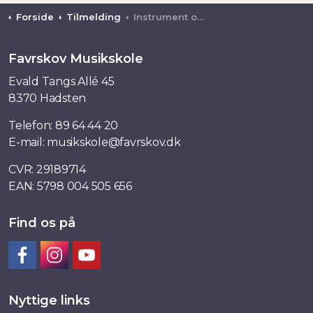
Forside
Tilmelding
Instrument og sang
Favrskov Musikskole
Evald Tangs Allé 45
8370 Hadsten
Telefon:
89 64 44 20
E-mail:
musikskole@favrskov.dk
CVR: 29189714
EAN: 5798 004 505 656
Find os på
Facebook
Instagram
YouTube
Nyttige links