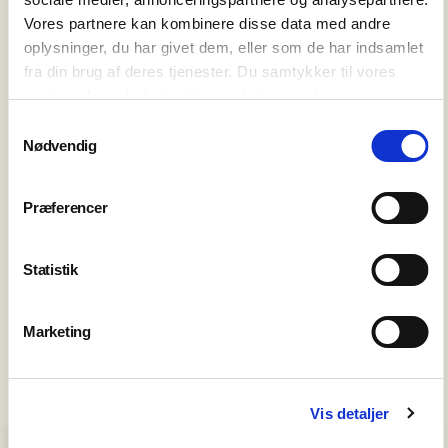
Vores partnere kan kombinere disse data med andre
oplysninger, du har givet dem, eller som de har indsamlet
TILMELD
fra din brug af deres tjenester. Du samtykker til vores
cookies, hvis du fortsætter med at anvende vores
hjemmeside.
Samtykkevalg
Nødvendig
Præferencer
Statistik
Marketing
Vis detaljer